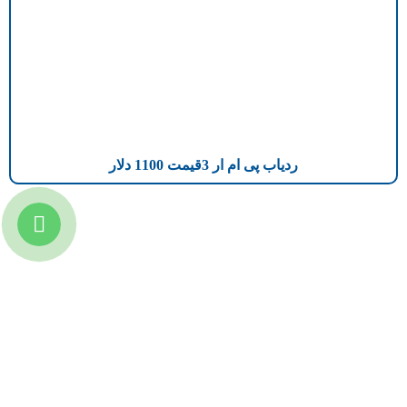
ردیاب پی ام ار 3قیمت 1100 دلار
تازه ترین مطالب
دانلود دفترچه فارسی gpx5000