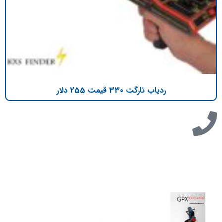
ردیاب تارگت 330 قیمت 255 دلار
تازه ترین مطالب
دانلود دفترچه فارسی gpx5000