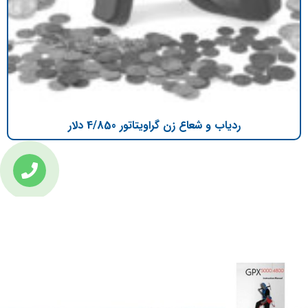
ردیاب و شعاع زن گراویتاتور 4/850 دلار
تازه ترین مطالب
دانلود دفترچه فارسی gpx5000