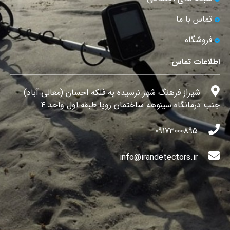
تماس با ما
فروشگاه
اطلاعات تماس
شیراز فرهنگ شهر نرسیده به فلکه احسان (معالی آباد)
جنب درمانگاه سینوهه ساختمان رویا طبقه اول واحد ۴
09173000895
info@irandetectors.ir