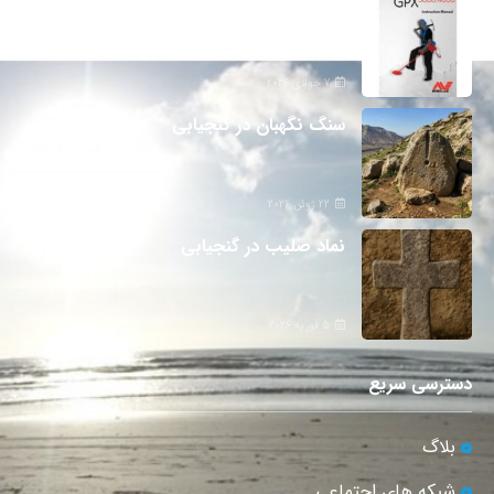
دانلود دفترچه فارسی gpx5000
7 جولای 2026
سنگ نگهبان در گنجیابی
22 ژوئن 2026
نماد صلیب در گنجیابی
5 فوریه 2026
دسترسی سریع
بلاگ
شبکه های اجتماعی