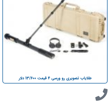
طلایاب تصویری رو ورسی 4 قیمت 13/600 دلار