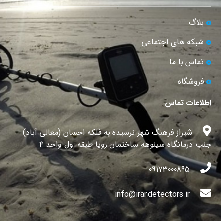
بلاگ
شبکه های اجتماعی
تماس با ما
فروشگاه
اطلاعات تماس
شیراز فرهنگ شهر نرسیده به فلکه احسان (معالی آباد)
جنب درمانگاه سینوهه ساختمان رویا طبقه اول واحد ۴
09173000895
info@irandetectors.ir