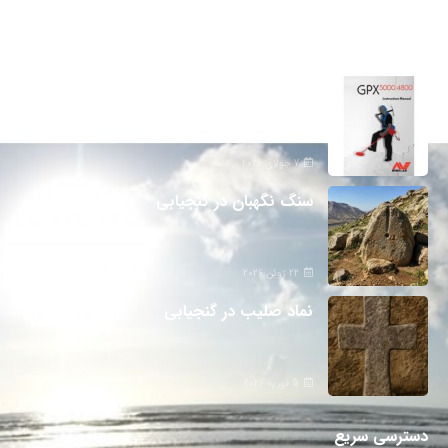
تازه ترین مطالب
دانلود دفترچه فارسی gpx5000
7 جولای 2026
سنگ نگهبان در گنجیابی
22 ژوئن 2026
نماد صلیب در گنجیابی
5 فوریه 2026
دسترسی سریع