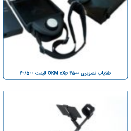
طلایاب تصویری OKM eXp 4500 قیمت 40/500