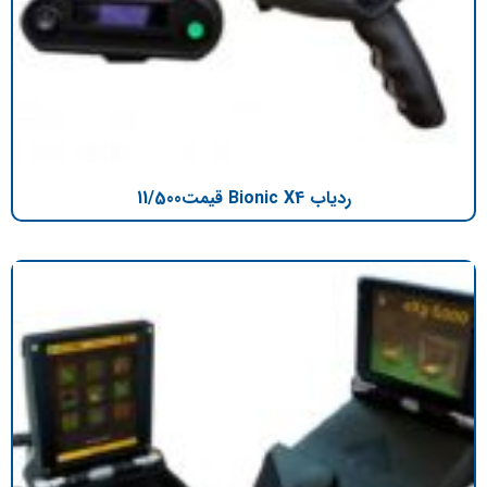
ردیاب Bionic X4 قیمت11/500