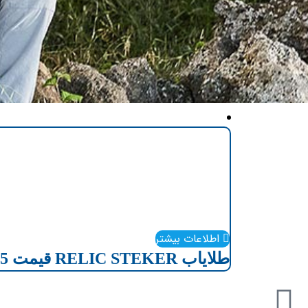
اطلاعات بیشتر
طلایاب RELIC STEKER قیمت 725 دلار