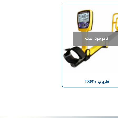
ناموجود است
فلزیاب TX620