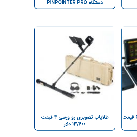
دستگاه PINPOINTER PRO
طلایاب تصویری OKM eXp 4500 قیمت
طلایاب تصویری رو ورسی 4 قیمت
13/600 دلار