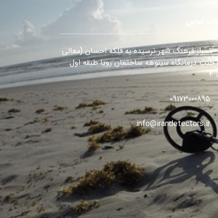
عات تماس
شیراز فرهنگ شهر نرسیده به فلکه احسان (معالی
) جنب درمانگاه سینوهه ساختمان رویا طبقه اول
۴
09173000895
info@irandetectors.ir