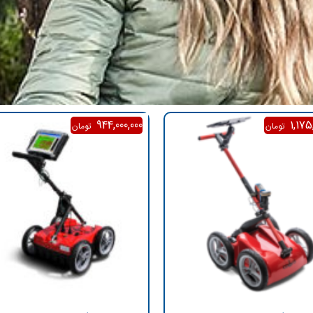
944,000,000
1,175
تومان
تومان