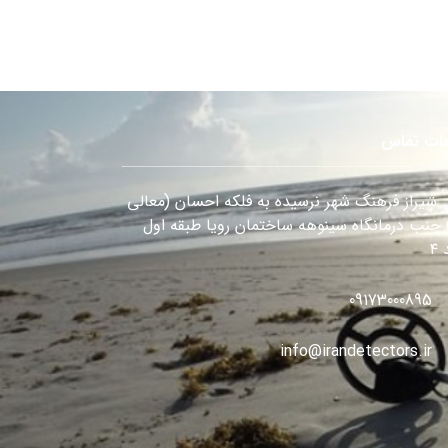
عات تماس
شیراز فرهنگ شهر نرسیده به فلکه احسان (معالی
) جنب درمانگاه سینوهه ساختمان رویا طبقه اول
۴
09173000895
info@irandetectors.ir