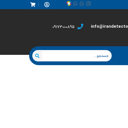
info@irandetector
09173000895