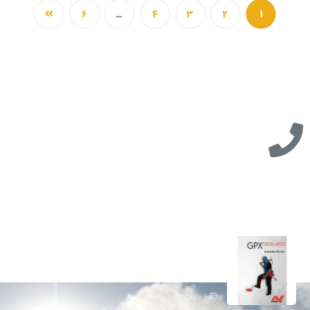
6
…
4
3
2
1
تازه ترین مطالب
دانلود دفترچه فارسی gpx5000
7 جولای 2026