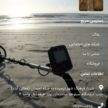
5 فوریه 2026
دسترسی سریع
بلاگ
شبکه های اجتماعی
تماس با ما
فروشگاه
اطلاعات تماس
شیراز فرهنگ شهر نرسیده به فلکه احسان (معالی آباد)
جنب درمانگاه سینوهه ساختمان رویا طبقه اول واحد ۴
09173000895