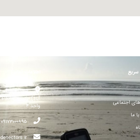
سریع
اطلاعات تماس
شیراز فرهنگ ش
آباد) جنب درمانگاه 
های اجتماعی
واحد ۴
ا ما
09173000895
ه
detectors.ir