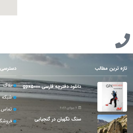
تازه ترین مطالب
دسترسی 
بلاگ
دانلود دفترچه فارسی gpx5000
شبکه 
تماس ب
7 جولای 2026
سنگ نگهبان در گنجیابی
فروشگا