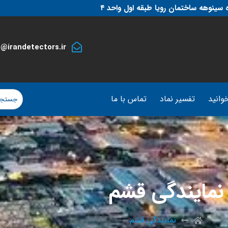
 سینوهه ساختمان رویا طبقه اول واحد ۴
o@irandetectors.ir
وانید
تفسیر نماد
تماس با ما
نمایندگی قشم
نمایندگی قشم