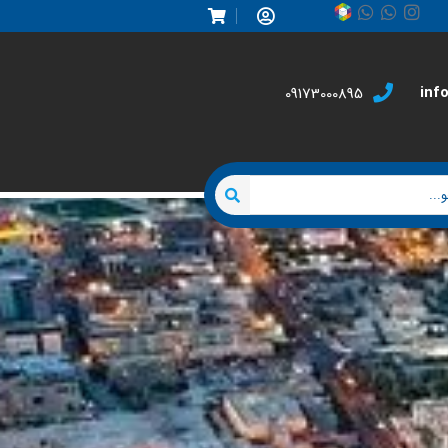
inf
09173000895