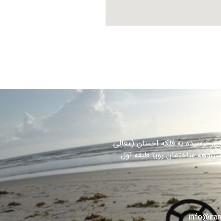
هر نرسیده به فلکه احسان (معالی
سینوهه ساختمان رویا طبقه اول
info@iran