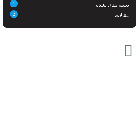
1
دسته بندی نشده
2
مقالات
تازه ترین مطالب
دانلود دفترچه فارسی gpx5000
7 جولای 2026
سنگ نگهبان در گنجیابی