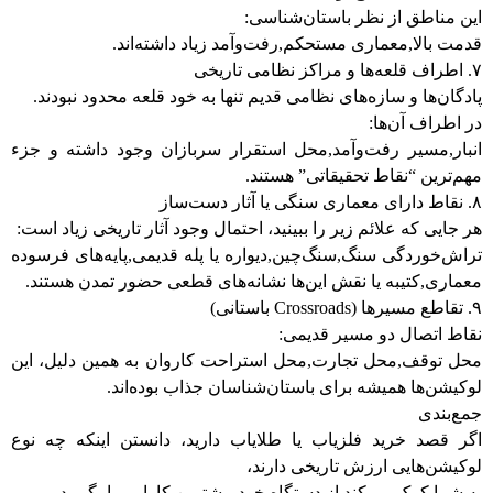
این مناطق از نظر باستان‌شناسی:
قدمت بالا,معماری مستحکم,رفت‌وآمد زیاد داشته‌اند.
۷. اطراف قلعه‌ها و مراکز نظامی تاریخی
پادگان‌ها و سازه‌های نظامی قدیم تنها به خود قلعه محدود نبودند.
در اطراف آن‌ها:
انبار,مسیر رفت‌وآمد,محل استقرار سربازان وجود داشته و جزء
مهم‌ترین “نقاط تحقیقاتی” هستند.
۸. نقاط دارای معماری سنگی یا آثار دست‌ساز
هر جایی که علائم زیر را ببینید، احتمال وجود آثار تاریخی زیاد است:
تراش‌خوردگی سنگ,سنگ‌چین,دیواره‌ یا پله قدیمی,پایه‌های فرسوده
معماری,کتیبه یا نقش این‌ها نشانه‌های قطعی حضور تمدن هستند.
۹. تقاطع مسیرها (Crossroads باستانی)
نقاط اتصال دو مسیر قدیمی:
محل توقف,محل تجارت,محل استراحت کاروان به همین دلیل، این
لوکیشن‌ها همیشه برای باستان‌شناسان جذاب بوده‌اند.
جمع‌بندی
اگر قصد خرید فلزیاب یا طلایاب دارید، دانستن اینکه چه نوع
لوکیشن‌هایی ارزش تاریخی دارند،
به شما کمک می‌کند از دستگاه خود بیشترین کارایی را بگیرید.