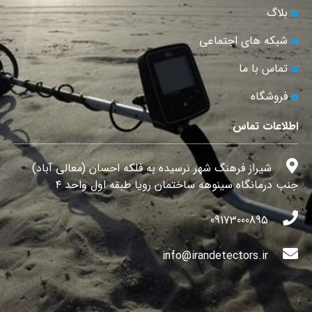
بلاگ
شبکه های اجتماعی
تماس با ما
فروشگاه
اطلاعات تماس
شیراز فرهنگ شهر نرسیده به فلکه احسان (معالی آباد)
جنب درمانگاه سینوهه ساختمان رویا طبقه اول واحد ۴
09173000895
info@irandetectors.ir